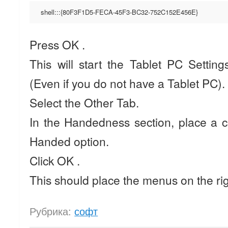
shell:::{80F3F1D5-FECA-45F3-BC32-752C152E456E}
Press OK .
This will start the Tablet PC Setting
(Even if you do not have a Tablet PC).
Select the Other Tab.
In the Handedness section, place a c
Handed option.
Click OK .
This should place the menus on the rig
Рубрика:
софт