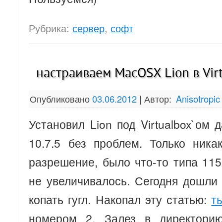
Рубрика:
сервер
,
софт
настраиваем MacOSX Lion в Vir
Опубликовано
03.06.2012
|
Автор:
Anisotropic
Установил Lion под Virtualbox`ом 
10.7.5 без проблем. Только ника
разрешение, было что-то типа 115
не увеличивалось. Сегодня дошли 
копать гугл. Накопал эту статью:
т
номером 2. Залез в директорию 