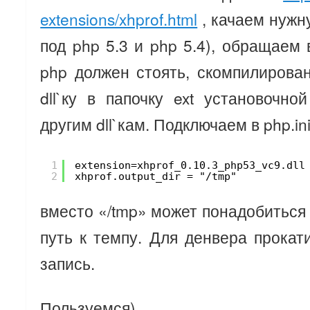
extensions/xhprof.html
, качаем нужн
под php 5.3 и php 5.4), обращаем 
php должен стоять, скомпилирова
dll`ку в папочку ext установочно
другим dll`кам. Подключаем в php.ini
1
extension=xhprof_0.10.3_php53_vc9.dll
2
xhprof.output_dir = "/tmp"
вместо «/tmp» может понадобиться
путь к темпу. Для денвера прока
запись.
Пользуемся)