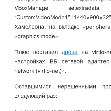
VBoxManage setextrada
“CustomVideoMode1″ “1440×900×32”
Хамелеона, на вкладке «periphera
«graphics mode».
Плюс поставил
дрова
на virtio-
настройках ВБ сетевой адаптер н
network (virtio-net)».
Оставшимися нерешенными пр
следующий раз: