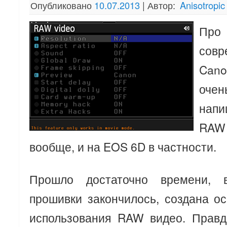
Опубликовано
10.07.2013
|
Автор:
Anisotropic
Про
совр
Can
оче
нап
RAW
вообще, и на EOS 6D в частности.
Прошло достаточно времени, в
прошивки закончилось, создана о
использования RAW видео. Прав