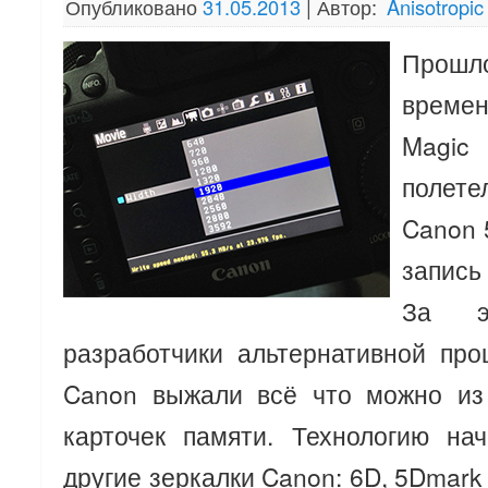
Опубликовано
31.05.2013
|
Автор:
Anisotropic
Прошло
времен
Magi
полете
Canon 
запись
За э
разработчики альтернативной про
Canon выжали всё что можно из
карточек памяти. Технологию на
другие зеркалки Canon: 6D, 5Dmark I