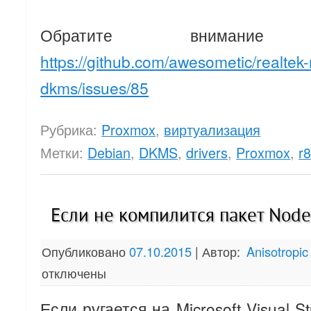
Обратите вниман
https://github.com/awesometic/realtek
dkms/issues/85
Рубрика:
Proxmox
,
виртуализация
Метки:
Debian
,
DKMS
,
drivers
,
Proxmox
,
r
Если не компилится пакет Node
Опубликовано
07.10.2015
|
Автор:
Anisotropic
отключены
Если ругается на Microsoft Visual S