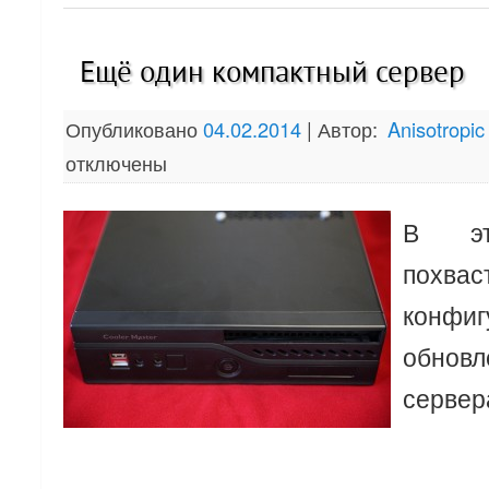
Ещё один компактный сервер
Опубликовано
04.02.2014
|
Автор:
Anisotropic
отключены
В эт
похвас
конфи
обновл
сервер