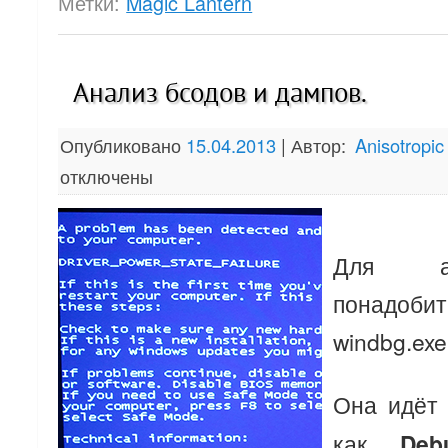
Метки:
Magic Lantern
Анализ бсодов и дампов.
Опубликовано
15.04.2013
|
Автор:
Anisotropic
отключены
Для ан
понадо
windbg.exe
Она идёт
как
Deb