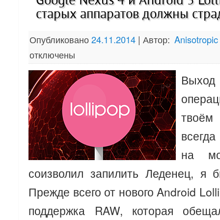
Google Nexus 4 и Android 5 Lol
старых аппаратов должны стра
Опубликовано
24.11.2014
|
Автор:
Anisotropic
отключены
Выхо
операц
твоём
всегда 
на м
соизволил запилить Леденец, я б
Прежде всего от нового Android Lol
поддержка RAW, которая обеща