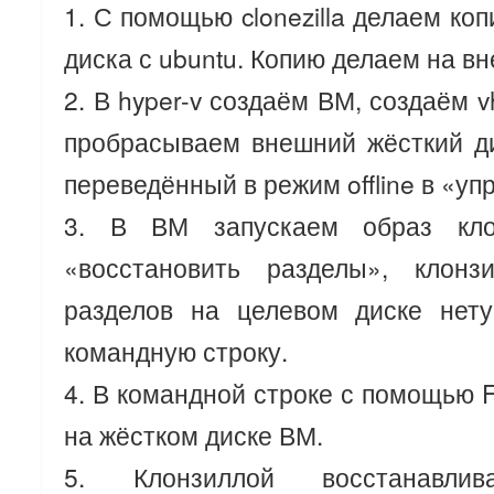
1. С помощью clonezilla делаем ко
диска с ubuntu. Копию делаем на вн
2. В hyper-v создаём ВМ, создаём v
пробрасываем внешний жёсткий ди
переведённый в режим offline в «у
3. В ВМ запускаем образ кло
«восстановить разделы», клонз
разделов на целевом диске нет
командную строку.
4. В командной строке с помощью F
на жёстком диске ВМ.
5. Клонзиллой восстанавл