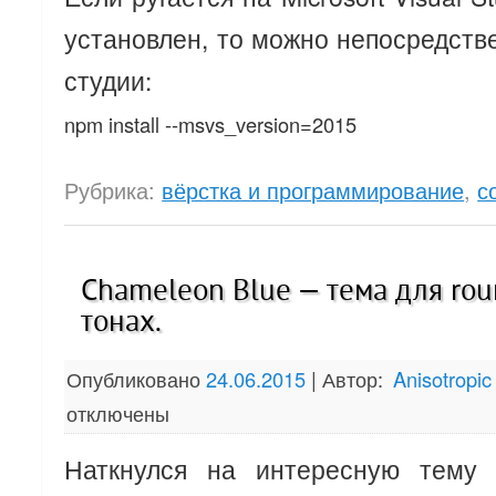
установлен, то можно непосредств
студии:
npm install --msvs_version=2015
Рубрика:
вёрстка и программирование
,
с
Chameleon Blue — тема для ro
тонах.
Опубликовано
24.06.2015
|
Автор:
Anisotropic
отключены
Наткнулся на интересную тему 