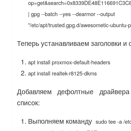
op=get&search=0x8339DE48E116691C3
| gpg --batch --yes --dearmor --output
"/etc/apt/trusted.gpg.d/awesometic-ubuntu-
Теперь устанавливаем заголовки и 
apt install proxmox-default-headers
apt install realtek-r8125-dkms
Добавляем дефолтные драйвера
список:
Выполняем команду
sudo tee -a /et