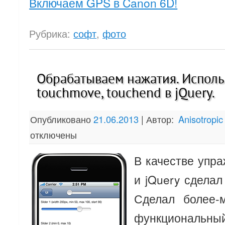
Включаем GPS в Canon 6D!
Рубрика:
софт
,
фото
Обрабатываем нажатия. Использ
touchmove, touchend в jQuery.
Опубликовано
21.06.2013
|
Автор:
Anisotropic
отключены
В качестве упра
и jQuery сделал
Сделал более-
функциональны