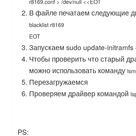
r8169.conf > /dev/null <<EOT
В файле печатаем следующие д
blacklist r8169
EOT
Запускаем sudo update-initramfs 
Чтобы проверить что старый др
можно использовать команду
lsm
Перезагружаемся
Проверяем драйвер командой
ls
PS: